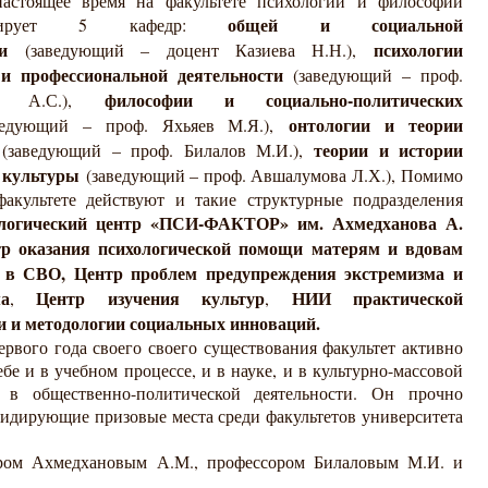
астоящее время на факультете психологии и философии
общей и социальной
онирует 5 кафедр:
и
психологии
(заведующий – доцент Казиева Н.Н.)
,
 и профессиональной деятельности
(заведующий – проф.
философии и социально-политических
ва А.С.),
онтологии и теории
едующий – проф. Яхьяев М.Я.),
теории и истории
(заведующий – проф. Билалов М.И.),
и культуры
(заведующий – проф. Авшалумова Л.Х.)
,
Помимо
акультете действуют и такие структурные подразделения
ологический центр «ПСИ-ФАКТОР» им. Ахмедханова А.
р оказания психологической помощи матерям и вдовам
 в СВО, Ц
ентр проблем предупреждения экстремизма и
ма
Центр изучения культур
НИИ практической
,
,
 и методологии социальных инноваций.
ервого года своего своего существования факультет активно
ебе и в учебном процессе, и в науке, и в культурно-массовой
 в общественно-политической деятельности. Он прочно
лидирующие призовые места среди факультетов университета
ором Ахмедхановым А.М., профессором Билаловым М.И. и