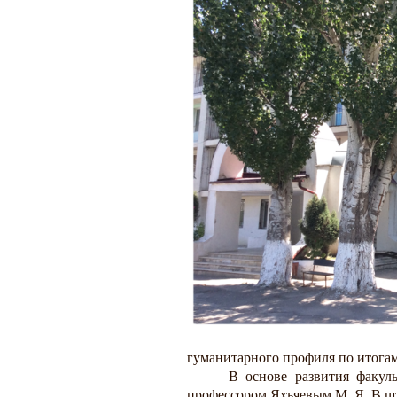
гуманитарного профиля по итогам
В основе развития факул
профессором Яхъяевым М. Я. В шта