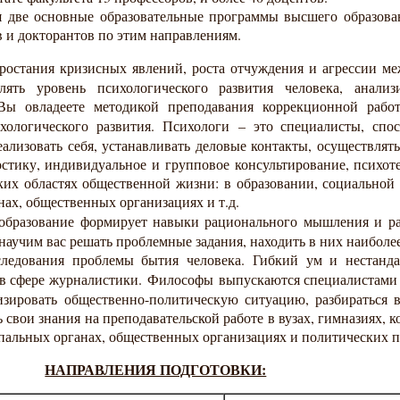
я две основные образовательные программы высшего образова
в и докторантов по этим направлениям.
остания кризисных явлений, роста отчуждения и агрессии ме
ять уровень психологического развития человека, анализи
Вы овладеете методикой преподавания коррекционной рабо
хологического развития. Психологи
– это специалисты, спо
ализовать себя, устанавливать деловые контакты, осуществлят
стику, индивидуальное и групповое консультирование, психот
их областях общественной жизни: в образовании, социальной з
нах, общественных организациях и т.д.
образование формирует навыки рационального мышления и ра
научим вас решать проблемные задания, находить в них наибо
ледования проблемы бытия человека. Гибкий ум и нестанд
, в сфере журналистики. Философы
выпускаются специалистами
изировать общественно-политическую ситуацию, разбираться 
свои знания на преподавательской работе в вузах, гимназиях, 
пальных органах, общественных организациях и политических п
НАПРАВЛЕНИЯ ПОДГОТОВКИ: