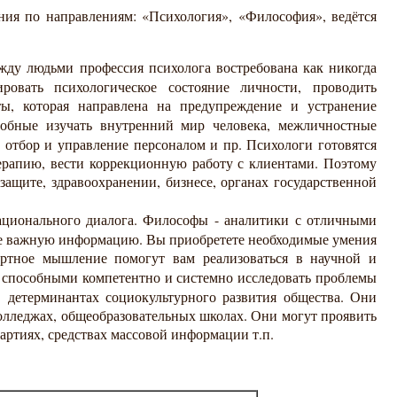
ния по направлениям: «Психология», «Философия», ведётся
жду людьми профессия психолога востребована как никогда
ровать психологическое состояние личности, проводить
ты, которая направлена на предупреждение и устранение
собные изучать внутренний мир человека, межличностные
ь отбор и управление персоналом и пр. Психологи готовятся
ерапию, вести коррекционную работу с клиентами. Поэтому
ащите, здравоохранении, бизнесе, органах государственной
ционального диалога. Философы - аналитики с отличными
лее важную информацию. Вы приобретете необходимые умения
артное мышление помогут вам реализоваться в научной и
 способными компетентно и системно исследовать проблемы
в детерминантах социокультурного развития общества. Они
колледжах, общеобразовательных школах. Они могут проявить
артиях, средствах массовой информации т.п.