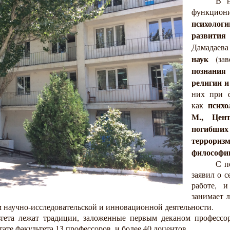
В н
функци
психологи
развития
Дамадае
наук
(зав
познания
религии 
них при ф
псих
как
М.,
Цент
погибших
террориз
философии
С п
заявил о с
работе, и
занимает 
 научно-исследовательской и инновационной деятельности.
ьтета лежат традиции, заложенные первым деканом професс
те факультета 13 профессоров, и более 40 доцентов.