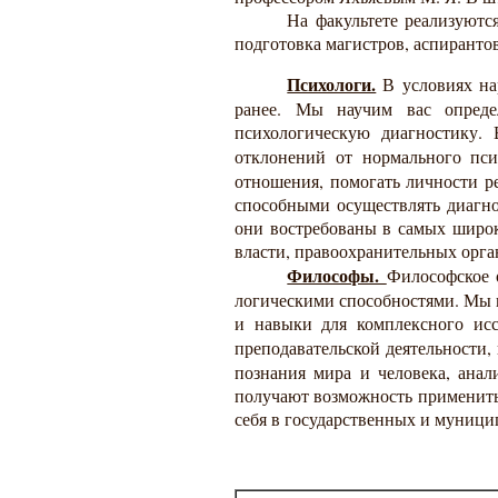
На факультете реализуютс
подготовка магистров, аспиранто
Психологи.
В условиях нар
ранее. Мы научим вас определ
психологическую диагностику. 
отклонений от нормального пси
отношения, помогать личности ре
способными осуществлять диагно
они востребованы в самых широк
власти, правоохранительных орга
Философы.
Философское 
логическими способностями. Мы 
и навыки для комплексного исс
преподавательской деятельности
познания мира и человека, анал
получают возможность применить 
себя в государственных и муници