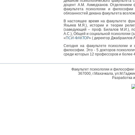
Деканом психологического факультета 
доцент А.М. Ахмедханов. Отделением 
факультета психологии и философии
обязанностей декана факультета возложе
В настоящее время на факультете фун
Яхьяев М.Я.), истории и теории рели
(заведующий – проф. Билалов М.И.), 
А.С.), Общей и социальной психологии (
«
ПСИ-ФАКТОР
» ( директор Джабраилов 
Сегодня на факультете психологии и
философии. Это - 5 докторов психологич
среди которых 12 профессоров и более 
Факультет психологии и философии 
367000, г.Махачкала, ул.М.Гаджие
Разработка 